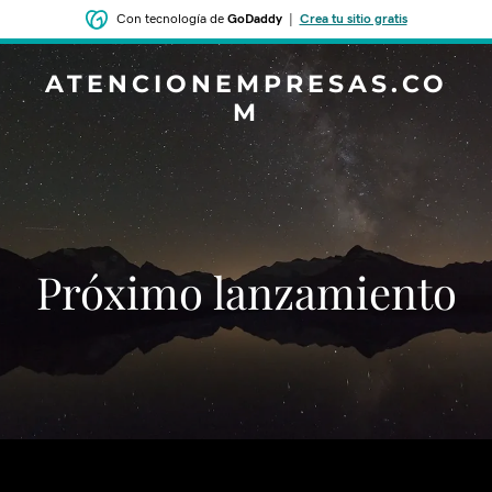
Con tecnología de
GoDaddy
|
Crea tu sitio gratis
ATENCIONEMPRESAS.CO
M
‌‌Próximo lanzamiento